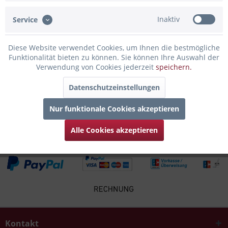
Inaktiv
Service
Infos zum Hersteller
Folgende Infos zum Hersteller sind verfübar......
mehr
Diese Website verwendet Cookies, um Ihnen die bestmögliche
Funktionalität bieten zu können. Sie können Ihre Auswahl der
Zubehör
4
Verwendung von Cookies jederzeit
speichern.
Datenschutzeinstellungen
Kunden kauften auch
Nur funktionale Cookies akzeptieren
Kunden haben sich ebenfalls angesehen
Alle Cookies akzeptieren
Kontakt