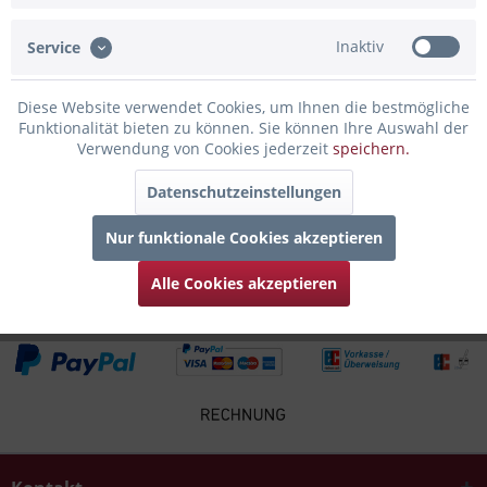
Inaktiv
Service
Infos zum Hersteller
Folgende Infos zum Hersteller sind verfübar......
mehr
Diese Website verwendet Cookies, um Ihnen die bestmögliche
Funktionalität bieten zu können. Sie können Ihre Auswahl der
Zubehör
5
Verwendung von Cookies jederzeit
speichern.
Datenschutzeinstellungen
Kunden kauften auch
Nur funktionale Cookies akzeptieren
Kunden haben sich ebenfalls angesehen
Alle Cookies akzeptieren