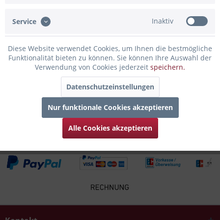
Inaktiv
Service
Infos zum Hersteller
Folgende Infos zum Hersteller sind verfübar......
mehr
Diese Website verwendet Cookies, um Ihnen die bestmögliche
Funktionalität bieten zu können. Sie können Ihre Auswahl der
Zubehör
5
Verwendung von Cookies jederzeit
speichern.
Datenschutzeinstellungen
Kunden kauften auch
Nur funktionale Cookies akzeptieren
Kunden haben sich ebenfalls angesehen
Alle Cookies akzeptieren