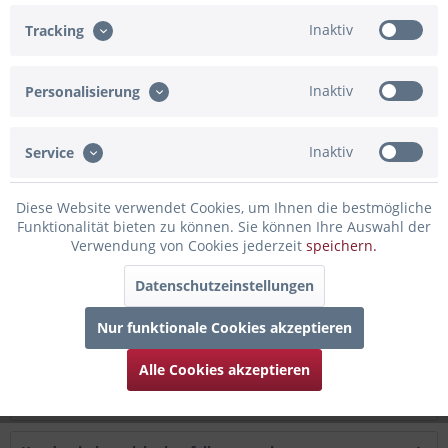
Inaktiv
Tracking
Artikel-Nr.:
02-R2365.BG
Beschreibung
Inaktiv
Personalisierung
Details zum Ballon: Material: aluminiumbeschichtete Nylon-
Folie Größe: 64cm /...
mehr
Inaktiv
Service
Bewertungen
0
Diese Website verwendet Cookies, um Ihnen die bestmögliche
Bewertungen lesen, schreiben und diskutieren...
mehr
Funktionalität bieten zu können. Sie können Ihre Auswahl der
Verwendung von Cookies jederzeit
speichern.
Infos zum Hersteller
Datenschutzeinstellungen
Folgende Infos zum Hersteller sind verfübar......
mehr
Nur funktionale Cookies akzeptieren
Zubehör
5
Alle Cookies akzeptieren
Kunden kauften auch