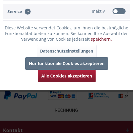
Inaktiv
Service
Infos zum Hersteller
Folgende Infos zum Hersteller sind verfübar......
mehr
Diese Website verwendet Cookies, um Ihnen die bestmögliche
Funktionalität bieten zu können. Sie können Ihre Auswahl der
Zubehör
8
Verwendung von Cookies jederzeit
speichern.
Datenschutzeinstellungen
Kunden kauften auch
Nur funktionale Cookies akzeptieren
Kunden haben sich ebenfalls angesehen
Alle Cookies akzeptieren
Kontakt