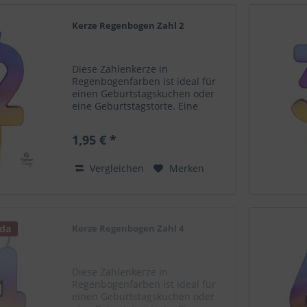
Kerze Regenbogen Zahl 2
Diese Zahlenkerze in
Regenbogenfarben ist ideal für
einen Geburtstagskuchen oder
eine Geburtstagstorte. Eine
schöne Ergänzung als
Dekoelement zu deinem
1,95 € *
Ballongruß! Zahlenkerze 2.
Regenbogenfarben Höhe 6,7 cm
Nicht für Kinder geeignet....
Vergleichen
Merken
 da
Kerze Regenbogen Zahl 4
Diese Zahlenkerze in
Regenbogenfarben ist ideal für
einen Geburtstagskuchen oder