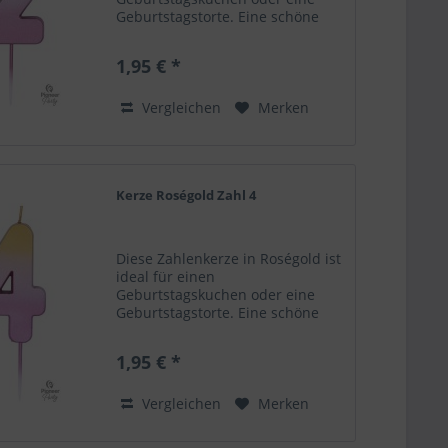
Geburtstagstorte. Eine schöne
Ergänzung als Dekoelement zu
deinem Ballongruß! Zahlenkerze
1,95 € *
2. Farbe: Roségold Höhe 6,7 cm
Nicht für Kinder geeignet. Die...
Vergleichen
Merken
Kerze Roségold Zahl 4
Diese Zahlenkerze in Roségold ist
ideal für einen
Geburtstagskuchen oder eine
Geburtstagstorte. Eine schöne
Ergänzung als Dekoelement zu
deinem Ballongruß! Zahlenkerze
1,95 € *
4. Farbe: Roségold Höhe 6,7 cm
Nicht für Kinder geeignet. Die...
Vergleichen
Merken