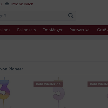
80
Firmenkunden
allons
Ballonsets
Empfänger
Partyartikel
Grußk
 von Pioneer
Bald wieder da
Bald wiede