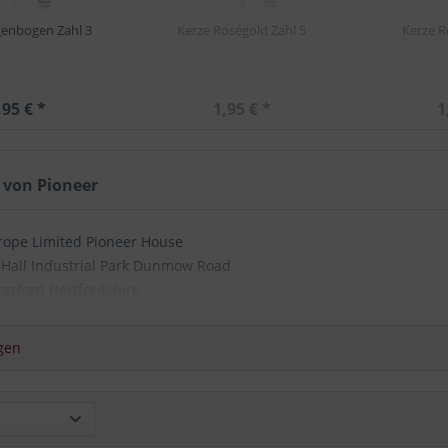
genbogen Zahl 3
Kerze Roségold Zahl 5
Kerze R
,95 € *
1,95 € *
1
 von Pioneer
rope Limited Pioneer House
d Hall Industrial Park Dunmow Road
ortford Hertfordshire
qualatex.com
gen