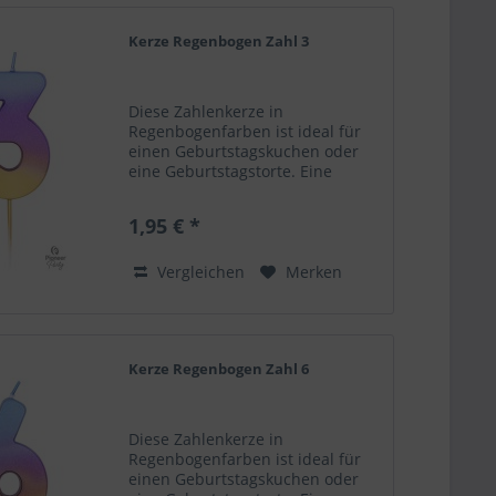
Kerze Regenbogen Zahl 3
Diese Zahlenkerze in
Regenbogenfarben ist ideal für
einen Geburtstagskuchen oder
eine Geburtstagstorte. Eine
schöne Ergänzung als
Dekoelement zu deinem
1,95 € *
Ballongruß! Zahlenkerze 3.
Regenbogenfarben Höhe 6,7 cm
Nicht für Kinder geeignet....
Vergleichen
Merken
Kerze Regenbogen Zahl 6
Diese Zahlenkerze in
Regenbogenfarben ist ideal für
einen Geburtstagskuchen oder