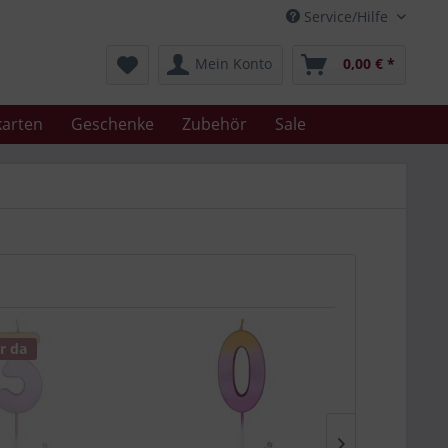
Service/Hilfe
Mein Konto
0,00 € *
arten
Geschenke
Zubehör
Sale
r da