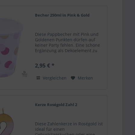
Becher 250ml in Pink & Gold
Diese Pappbecher mit Pink und
Goldenen Punkten dürfen auf
keiner Party fehlen. Eine schöne
Ergänzung als Dekoelement zu
deinem Ballongruß! Pappbecher
Farbe: Pink & Gold 250ml 8 Stück
2,95 € *
Vergleichen
Merken
Kerze Roségold Zahl 2
Diese Zahlenkerze in Roségold ist
ideal für einen
Geburtstagskuchen oder eine