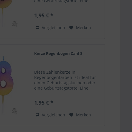
eine Geburtstagstorte. Eine
schöne Ergänzung als
Dekoelement zu deinem
1,95 € *
Ballongruß! Zahlenkerze 6.
Regenbogenfarben Höhe 6,7 cm
Nicht für Kinder geeignet....
Vergleichen
Merken
Kerze Regenbogen Zahl 8
Diese Zahlenkerze in
Regenbogenfarben ist ideal für
einen Geburtstagskuchen oder
eine Geburtstagstorte. Eine
schöne Ergänzung als
Dekoelement zu deinem
1,95 € *
Ballongruß! Zahlenkerze 8.
Regenbogenfarben Höhe 6,7 cm
Nicht für Kinder geeignet....
Vergleichen
Merken