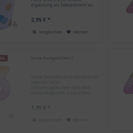
Ergänzung als Dekoelement zu
deinem Ballongruß! Pappbecher
Farbe: Blau & Gold 250ml 8 Stück
2,95 € *
Vergleichen
Merken
 da
Kerze Roségold Zahl 3
Diese Zahlenkerze in Roségold ist
ideal für einen
Geburtstagskuchen oder eine
Geburtstagstorte. Eine schöne
Ergänzung als Dekoelement zu
deinem Ballongruß! Zahlenkerze
1,95 € *
3. Farbe: Roségold Höhe 6,7 cm
Nicht für Kinder geeignet. Die...
Vergleichen
Merken