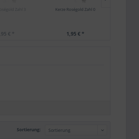
oségold Zahl 3
Kerze Roségold Zahl 0
Kerze R
,95 € *
1,95 € *
1
Sortierung: