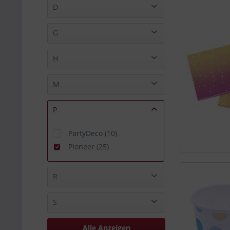
Ballongruesse (14)
D
Betallic (2)
Deluxe Homeart (3)
G
Goodtimes (1010)
H
Grabo (1)
HeliumStar (1)
M
Hersteller unbekannt (883)
Maverick (35)
P
PartyDeco (10)
Pioneer (25)
R
Rico (5)
S
Riethmüller (23)
S.A.G. Balloons (2)
Alle Anzeigen