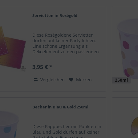
Servietten in Roségold
Diese Roségoldene Servietten
dürfen auf keiner Party fehlen.
Eine schöne Ergänzung als
Dekoelement zu den passenden
Bechern und Tellern sowie zu
deinem Ballongruß! Servietten
3,95 € *
Farbe: Roségold 16 Stück
Vergleichen
Merken
250ml
Becher in Blau & Gold 250ml
Diese Pappbecher mit Punkten in
Blau und Gold dürfen auf keiner
Party fehlen. Eine schöne