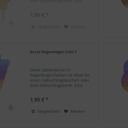
eine Geburtstagstorte. Eine
schöne Ergänzung als
Dekoelement zu deinem
1,95 € *
Ballongruß! Zahlenkerze 4.
Regenbogenfarben Höhe 6,7 cm
Nicht für Kinder geeignet....
Vergleichen
Merken
Kerze Regenbogen Zahl 7
Diese Zahlenkerze in
Regenbogenfarben ist ideal für
einen Geburtstagskuchen oder
eine Geburtstagstorte. Eine
schöne Ergänzung als
Dekoelement zu deinem
1,95 € *
Ballongruß! Zahlenkerze 7.
Regenbogenfarben Höhe 6,7 cm
Nicht für Kinder geeignet....
Vergleichen
Merken