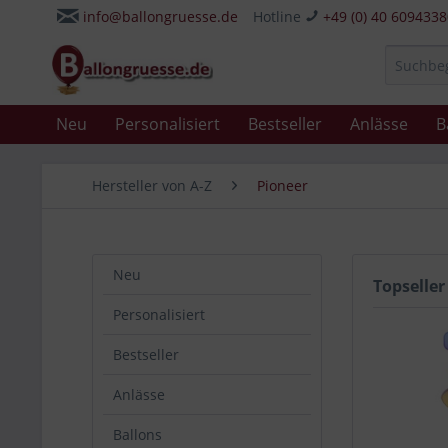
info@ballongruesse.de
Hotline
+49 (0) 40 609433
Neu
Personalisiert
Bestseller
Anlässe
B
Hersteller von A-Z
Pioneer
Neu
Topseller
Personalisiert
Bestseller
Anlässe
Ballons