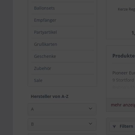
Ballonsets
Kerze Re
Empfänger
Partyartikel
1
Grußkarten
Produkte
Geschenke
Zubehör
Pioneer Eu
9 Stortfor
Sale
Bishop's St
England
Hersteller von A-Z
pelorder@
mehr anzei
A
Amscan International Limited (69)
B
Filtern
Anagram (13)