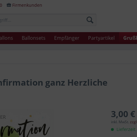
80
Firmenkunden
allons
Ballonsets
Empfänger
Partyartikel
Gruß
firmation ganz Herzliche
3,00 €
inkl. MwSt.
zzg
Lieferzeit