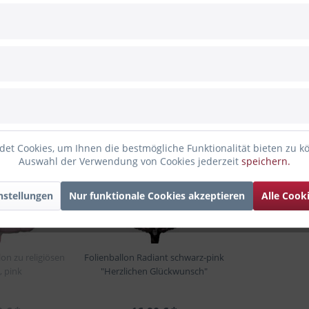
 ganz Herzliche Glückwünsche"
 angesehen
et Cookies, um Ihnen die bestmögliche Funktionalität bieten zu k
Auswahl der Verwendung von Cookies jederzeit
speichern.
a
nstellungen
Nur funktionale Cookies akzeptieren
Alle Cook
lon zu religiösen
Folienballon Radiant schwarz-pink
, pink
"Herzlichen Glückwunsch"