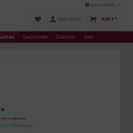
Service/Hilfe
Mein Konto
0,00 € *
karten
Geschenke
Zubehör
Sale
 *
l. Versandkosten
 ca. 1-3 Werktage