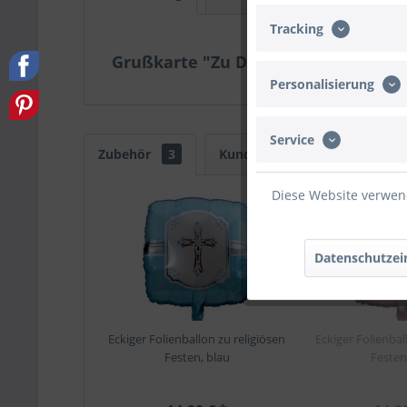
Tracking
Grußkarte "Zu Deiner Konfirmation
Personalisierung
Service
Zubehör
3
Kunden haben sich ebenfalls
Diese Website verwend
Bald wieder d
Datenschutzei
Eckiger Folienballon zu religiösen
Eckiger Folienbal
Festen, blau
Festen