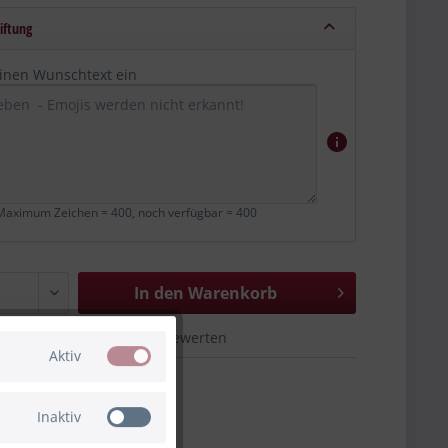
iftung
einen Wunschtext ein
aximum Zeichen = 400, noch verfügbar =
400
In den Warenkorb
hen
Merken
Bewerten
Aktiv
80-3010605
Inaktiv