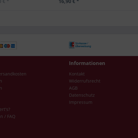
0 € *
16,90 € *
Informationen
Versandkosten
Kontakt
n
Widerrufsrecht
n
AGB
Datenschutz
Impressum
ert's?
en / FAQ