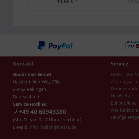
14,90 € *
14,9
Kontakt
Service
Goodtimes GmbH
Liefer- und 
Zahlungsarte
Halstenbeker Weg 98b
Firmenkunde
25462 Rellingen
Newsletter
Deutschland
Ballonpflege
Service-Hotline:
Wie funktioni
+49 40 60943380
Häufige Frag
(Mo.-Fr. von 9-17 Uhr erreichbar)
E-Mail:
info@ballongruesse.de