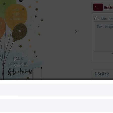
1.
Beschr
Gib hier d
M
Vergleic
Artikel-Nr.:
 zum Hersteller