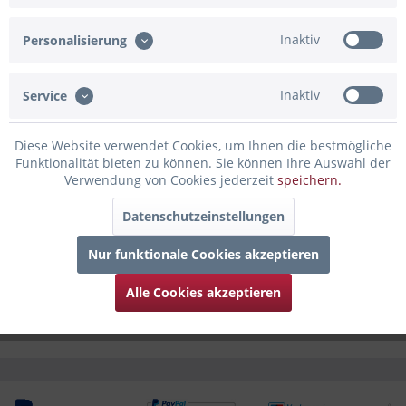
Artikel-Nr.:
02-113847.BG
Inaktiv
Personalisierung
Beschreibung
Inaktiv
Service
Ballon zur Taufe, Kommunion und Konfirmation Mit diesem
rosafarbenen Motiv hältst du den...
mehr
Diese Website verwendet Cookies, um Ihnen die bestmögliche
Funktionalität bieten zu können. Sie können Ihre Auswahl der
Bewertungen
0
Verwendung von Cookies jederzeit
speichern.
Bewertungen lesen, schreiben und diskutieren...
mehr
Datenschutzeinstellungen
Infos zum Hersteller
Nur funktionale Cookies akzeptieren
Folgende Infos zum Hersteller sind verfübar......
mehr
Alle Cookies akzeptieren
Zubehör
4