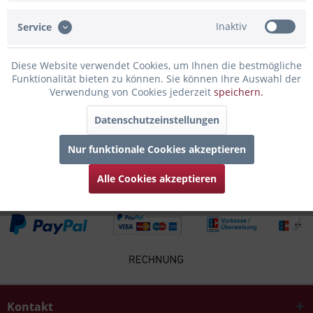
Inaktiv
Service
Infos zum Hersteller
Folgende Infos zum Hersteller sind verfübar......
mehr
Diese Website verwendet Cookies, um Ihnen die bestmögliche
Funktionalität bieten zu können. Sie können Ihre Auswahl der
Zubehör
2
Verwendung von Cookies jederzeit
speichern.
Datenschutzeinstellungen
Kunden kauften auch
Nur funktionale Cookies akzeptieren
Kunden haben sich ebenfalls angesehen
Alle Cookies akzeptieren
Kontakt