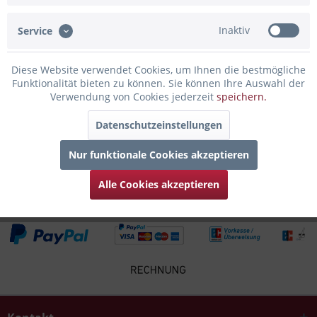
Inaktiv
Service
Infos zum Hersteller
Folgende Infos zum Hersteller sind verfübar......
mehr
Diese Website verwendet Cookies, um Ihnen die bestmögliche
Funktionalität bieten zu können. Sie können Ihre Auswahl der
Zubehör
2
Verwendung von Cookies jederzeit
speichern.
Datenschutzeinstellungen
Kunden kauften auch
Nur funktionale Cookies akzeptieren
Kunden haben sich ebenfalls angesehen
Alle Cookies akzeptieren