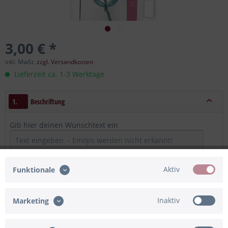
3,00 € *
inkl. MwSt.
zzgl. Versandkosten
Lieferzeit ca. 1-3 Werktage
1.
Beschriftung
Gib hier deinen Wunschtext ein
Aktiv
Funktionale
Maximum Zeichen = 400, noch verfügbar =
400
Inaktiv
Marketing