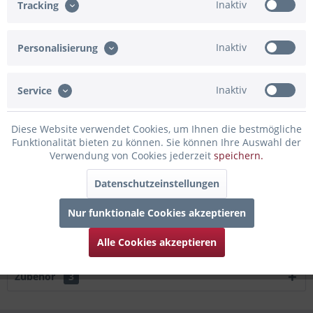
Inaktiv
Tracking
In den Warenkorb
Merken
Bewerten
Inaktiv
Personalisierung
Artikel-Nr.:
80-3200223
Inaktiv
Service
Beschreibung
Diese Website verwendet Cookies, um Ihnen die bestmögliche
mehr
Funktionalität bieten zu können. Sie können Ihre Auswahl der
Verwendung von Cookies jederzeit
speichern.
Bewertungen
0
Datenschutzeinstellungen
Bewertungen lesen, schreiben und diskutieren...
mehr
Nur funktionale Cookies akzeptieren
Infos zum Hersteller
Folgende Infos zum Hersteller sind verfübar......
mehr
Alle Cookies akzeptieren
Zubehör
3