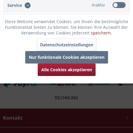
Inaktiv
Service
Infos zum Hersteller
Diese Website verwendet Cookies, um Ihnen die bestmögliche
Folgende Infos zum Hersteller sind verfübar......
mehr
Funktionalität bieten zu können. Sie können Ihre Auswahl der
Verwendung von Cookies jederzeit
speichern.
Zubehör
3
Datenschutzeinstellungen
Kunden haben sich ebenfalls angesehen
Nur funktionale Cookies akzeptieren
Alle Cookies akzeptieren
Kontakt