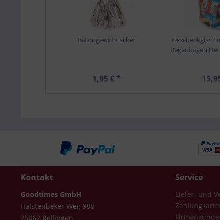
Ballongewicht silber
Geschenkglas En
Regenbogen Her
1,95 € *
15,9
Kontakt
Service
Goodtimes GmbH
Liefer- und 
Zahlungsarte
Halstenbeker Weg 98b
Firmenkunde
25462 Rellingen