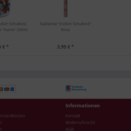
dlich Schulkind
Stabkerze "Endlich Schulkind"
z "Name" 530ml
Rosa
5 € *
3,95 € *
Informationen
Versandkosten
Kontakt
n
Widerrufsrecht
n
AGB