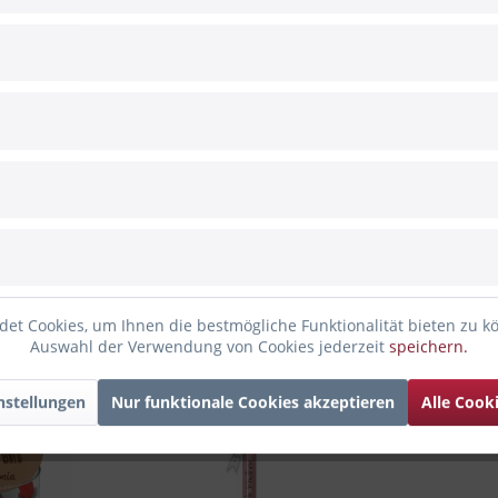
 Schatz den großen Schritt in die Schulwelt mit unserem farbenfr
Schultag unvergesslich zu machen.
et Cookies, um Ihnen die bestmögliche Funktionalität bieten zu k
Auswahl der Verwendung von Cookies jederzeit
speichern.
 angesehen
nstellungen
Nur funktionale Cookies akzeptieren
Alle Cook