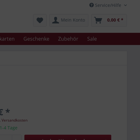
Service/Hilfe
Mein Konto
0,00 € *
karten
Geschenke
Zubehör
Sale
€ *
l. Versandkosten
 1-4 Tage