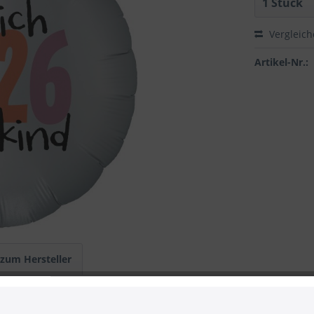
Vergleic
Artikel-Nr.:
 zum Hersteller
chulkind" Rosa