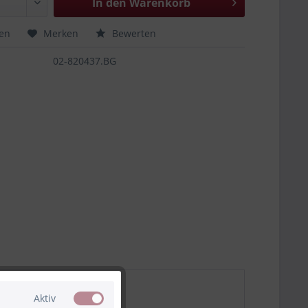
In den
Warenkorb
hen
Merken
Bewerten
02-820437.BG
Aktiv