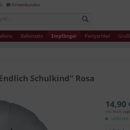
80
Firmenkunden
allons
Ballonsets
Empfänger
Partyartikel
Gruß
Endlich Schulkind" Rosa
14,90 
inkl. MwSt.
zzg
Lieferzeit