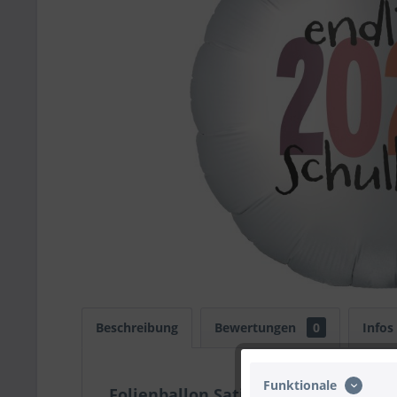
Beschreibung
Bewertungen
0
Infos
Funktionale
Folienballon Satin Weiß "Endlich S