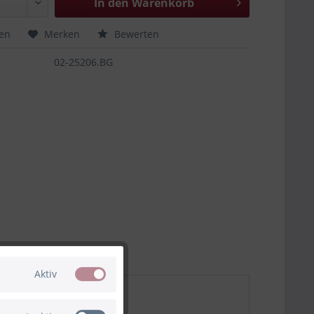
In den
Warenkorb
hen
Merken
Bewerten
02-25206.BG
Aktiv