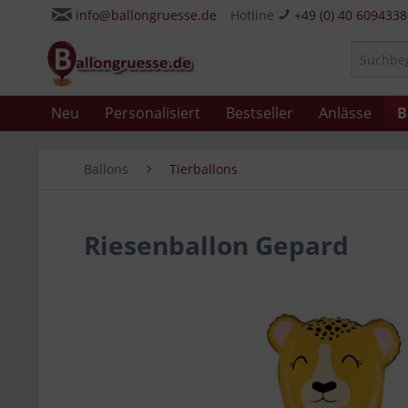
info@ballongruesse.de
Hotline
+49 (0) 40 609433
Neu
Personalisiert
Bestseller
Anlässe
B
Ballons
Tierballons
Riesenballon Gepard