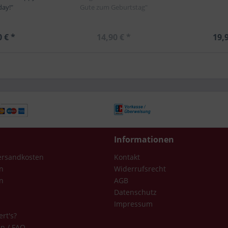
day!"
Gute zum Geburtstag"
0 € *
14,90 € *
19,9
Informationen
Versandkosten
Kontakt
n
Widerrufsrecht
n
AGB
Datenschutz
Impressum
ert's?
en / FAQ