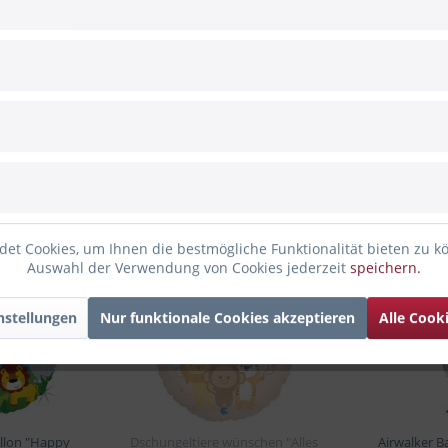
)
nden haben sich ebenfalls angesehen
et Cookies, um Ihnen die bestmögliche Funktionalität bieten zu k
Auswahl der Verwendung von Cookies jederzeit
speichern.
Bald wieder da
nstellungen
Nur funktionale Cookies akzeptieren
Alle Cook
llon "Happy
Dschungeltiere wünschen "Alles
Airwalker Ba