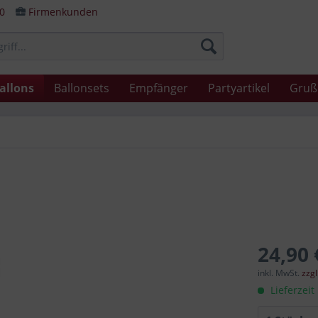
80
Firmenkunden
allons
Ballonsets
Empfänger
Partyartikel
Gruß
24,90 
inkl. MwSt.
zzg
Lieferzeit