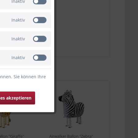
Inaktiv
Inaktiv
Inaktiv
Inaktiv
önnen. Sie können Ihre
ies akzeptieren
llon "Giraffe"
Airwalker Ballon "Zebra"