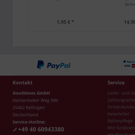
Birth
1,95 € *
14,9
Kontakt
Service
Goodtimes GmbH
Liefer- und 
Zahlungsarte
Halstenbeker Weg 98b
Firmenkunde
25462 Rellingen
Newsletter
Deutschland
Ballonpflege
Service-Hotline:
Wie funktioni
+49 40 60943380
Häufige Frag