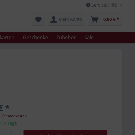
Service/Hilfe
Mein Konto
0,00 € *
karten
Geschenke
Zubehör
Sale
€ *
l. Versandkosten
 1-4 Tage