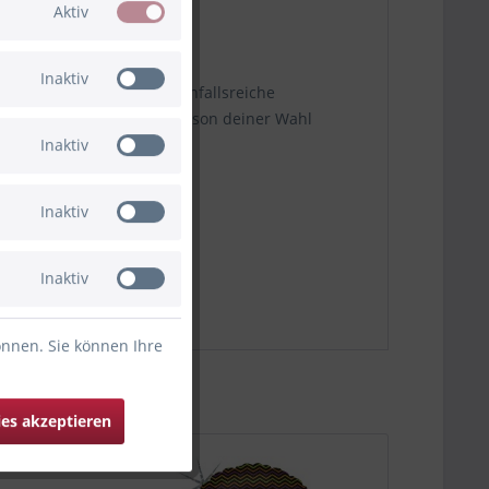
Aktiv
Inaktiv
 Geschenkidee
. Auch als einfallsreiche
allonpost
direkt an die Person deiner Wahl
Inaktiv
Inaktiv
Inaktiv
önnen. Sie können Ihre
ies akzeptieren