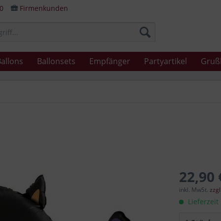
80
Firmenkunden
allons
Ballonsets
Empfänger
Partyartikel
Gruß
22,90 
inkl. MwSt.
zzg
Lieferzeit