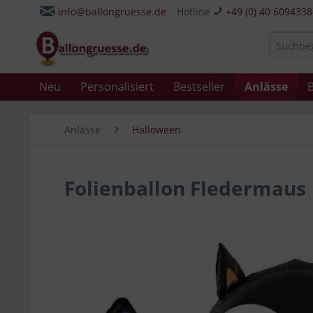
info@ballongruesse.de
Hotline
+49 (0) 40 609433
Neu
Personalisiert
Bestseller
Anlässe
B
Anlässe
Halloween
Folienballon Fledermaus