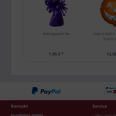
Ballongewicht lila
Helium Ballon
"Kürbis 
1,95 € *
14,9
Kontakt
Service
Goodtimes GmbH
Liefer- und 