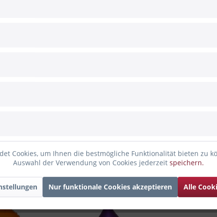
Liebhaber ist dieser
Heliumballon in Fledermausform
eine
ideale
hreszeit ist er ideal. In einem hübschen weißen Karton wird die
B
gt die Fledermaus auf und sorgt sofort für eine tolle Atmosphäre.
n gesichert
eliumfüllung
et Cookies, um Ihnen die bestmögliche Funktionalität bieten zu k
Auswahl der Verwendung von Cookies jederzeit
speichern.
nden haben sich ebenfalls angesehen
nstellungen
Nur funktionale Cookies akzeptieren
Alle Cook