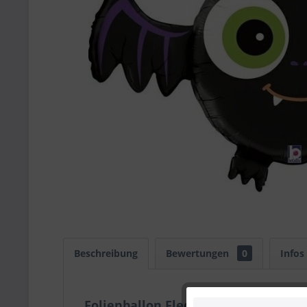
Beschreibung
Bewertungen
0
Infos
Folienballon Fledermaus