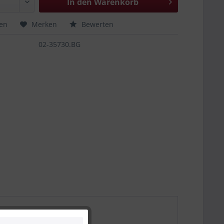
In den
Warenkorb
hen
Merken
Bewerten
02-35730.BG