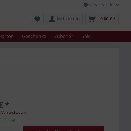
Service/Hilfe
Mein Konto
0,00 € *
karten
Geschenke
Zubehör
Sale
€ *
l. Versandkosten
 1-4 Tage