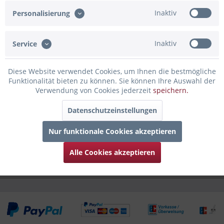
Artikel-Nr.:
02-314400.BG
Inaktiv
Personalisierung
Beschreibung
Inaktiv
Service
Ein neues Baby ist an Bord und die Eltern sind
überglücklich. Steigere die Freude mit...
mehr
Diese Website verwendet Cookies, um Ihnen die bestmögliche
Funktionalität bieten zu können. Sie können Ihre Auswahl der
Bewertungen
0
Verwendung von Cookies jederzeit
speichern.
Bewertungen lesen, schreiben und diskutieren...
mehr
Datenschutzeinstellungen
Infos zum Hersteller
Nur funktionale Cookies akzeptieren
Folgende Infos zum Hersteller sind verfübar......
mehr
Alle Cookies akzeptieren
Kunden haben sich ebenfalls angesehen