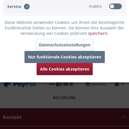
Bewertungen lesen, schreiben und diskutieren...
mehr
Inaktiv
Service
Infos zum Hersteller
Diese Website verwendet Cookies, um Ihnen die bestmögliche
Folgende Infos zum Hersteller sind verfübar......
mehr
Funktionalität bieten zu können. Sie können Ihre Auswahl der
Verwendung von Cookies jederzeit
speichern.
Zubehör
2
Datenschutzeinstellungen
Kunden haben sich ebenfalls angesehen
Nur funktionale Cookies akzeptieren
Alle Cookies akzeptieren
Kontakt