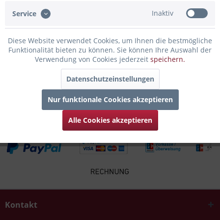
Bewertungen lesen, schreiben und diskutieren...
mehr
Inaktiv
Service
Infos zum Hersteller
Diese Website verwendet Cookies, um Ihnen die bestmögliche
Folgende Infos zum Hersteller sind verfübar......
mehr
Funktionalität bieten zu können. Sie können Ihre Auswahl der
Verwendung von Cookies jederzeit
speichern.
Zubehör
8
Datenschutzeinstellungen
Kunden kauften auch
Nur funktionale Cookies akzeptieren
Alle Cookies akzeptieren
Kontakt