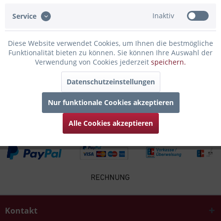
Bewertungen lesen, schreiben und diskutieren...
mehr
Inaktiv
Service
Infos zum Hersteller
Diese Website verwendet Cookies, um Ihnen die bestmögliche
Folgende Infos zum Hersteller sind verfübar......
mehr
Funktionalität bieten zu können. Sie können Ihre Auswahl der
Verwendung von Cookies jederzeit
speichern.
Zubehör
6
Datenschutzeinstellungen
Kunden kauften auch
Nur funktionale Cookies akzeptieren
Alle Cookies akzeptieren
Kontakt