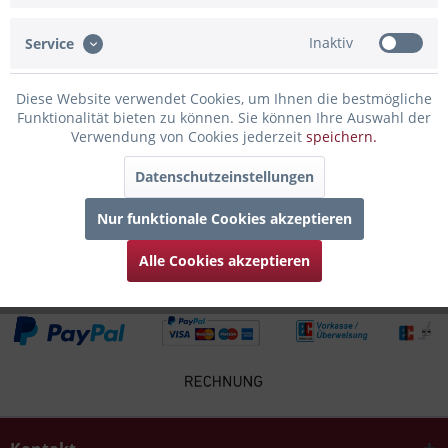
Inaktiv
Service
Infos zum Hersteller
Folgende Infos zum Hersteller sind verfübar......
mehr
Diese Website verwendet Cookies, um Ihnen die bestmögliche
Funktionalität bieten zu können. Sie können Ihre Auswahl der
Zubehör
4
Verwendung von Cookies jederzeit
speichern.
Datenschutzeinstellungen
Kunden kauften auch
Nur funktionale Cookies akzeptieren
Kunden haben sich ebenfalls angesehen
Alle Cookies akzeptieren