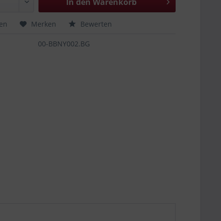
In den
Warenkorb
hen
Merken
Bewerten
00-BBNY002.BG