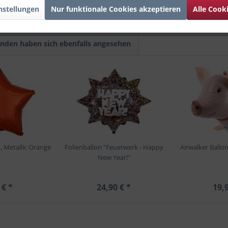
nstellungen
Nur funktionale Cookies akzeptieren
Alle Cook
nden haben sich ebenfalls angesehen
, Metallic Orange
Folienballon "Feuerwerk - Happy
Airwalker Ballo
New Year!"
 € *
24,90 € *
19,9