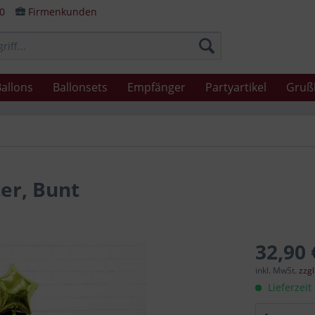
80
Firmenkunden
allons
Ballonsets
Empfänger
Partyartikel
Gruß
ter, Bunt
32,90 
inkl. MwSt.
zzg
Lieferzeit