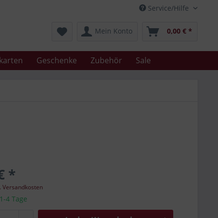
Service/Hilfe
Mein Konto
0,00 € *
karten
Geschenke
Zubehör
Sale
€ *
l. Versandkosten
 1-4 Tage