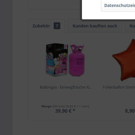
Datenschutzei
Zubehör
7
Kunden kauften auch
Ku
Ballongas - Einwegflasche XL
Folienballon Stern
Menge
200 Liter
(0,20 € / 1 Liter)
39,90 € *
8,90