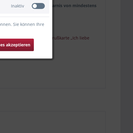
ofitierst du von einer
Ersparnis von mindestens
Inaktiv
önnen. Sie können Ihre
1x
Ballongewicht, rot
+ 1x
Grußkarte „Ich liebe
ies akzeptieren