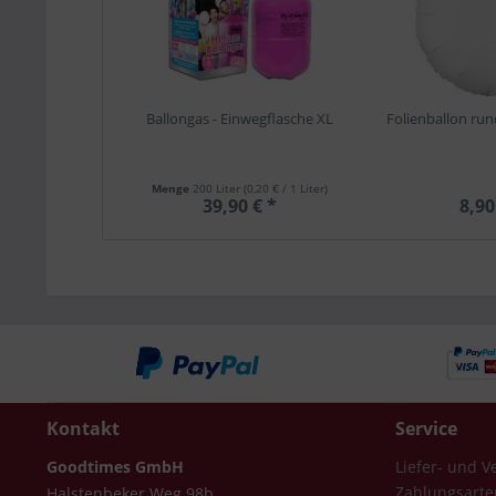
Ballongas - Einwegflasche XL
Folienballon run
Menge
200 Liter
(0,20 € / 1 Liter)
39,90 € *
8,90
Kontakt
Service
Goodtimes GmbH
Liefer- und 
Zahlungsarte
Halstenbeker Weg 98b