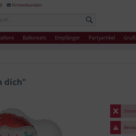
80
Firmenkunden
allons
Ballonsets
Empfänger
Partyartikel
Gruß
n dich"
Dieser
Benach