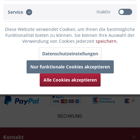
Inaktiv
Service
Infos zum Hersteller
Folgende Infos zum Hersteller sind verfübar......
mehr
Diese Website verwendet Cookies, um Ihnen die bestmögliche
Funktionalität bieten zu können. Sie können Ihre Auswahl der
Zubehör
5
Verwendung von Cookies jederzeit
speichern.
Datenschutzeinstellungen
Kunden kauften auch
Nur funktionale Cookies akzeptieren
Kunden haben sich ebenfalls angesehen
Alle Cookies akzeptieren
Kontakt