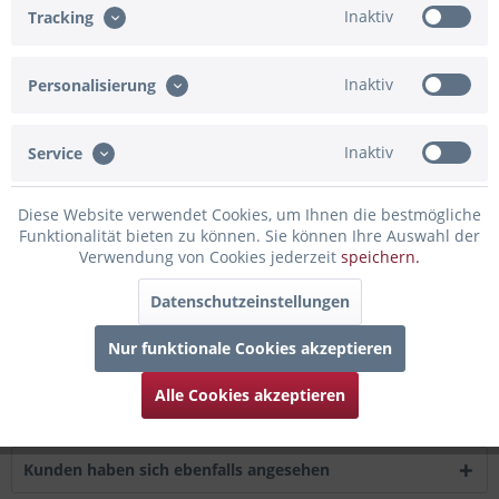
Artikel-Nr.:
02-028G.BG
Inaktiv
Tracking
Beschreibung
Inaktiv
Personalisierung
Details zum Ballon: Material: aluminiumbeschichtete Nylon-
Folie Größe: ca. 80...
mehr
Inaktiv
Service
Bewertungen
0
Bewertungen lesen, schreiben und diskutieren...
mehr
Diese Website verwendet Cookies, um Ihnen die bestmögliche
Funktionalität bieten zu können. Sie können Ihre Auswahl der
Verwendung von Cookies jederzeit
speichern.
Infos zum Hersteller
Folgende Infos zum Hersteller sind verfübar......
mehr
Datenschutzeinstellungen
Nur funktionale Cookies akzeptieren
Zubehör
3
Alle Cookies akzeptieren
Kunden kauften auch
Kunden haben sich ebenfalls angesehen