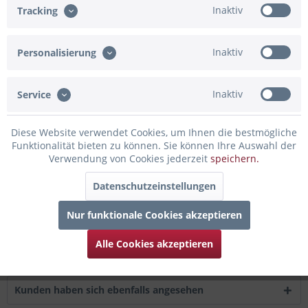
Artikel-Nr.:
02-57262.BG
Inaktiv
Tracking
Beschreibung
Inaktiv
Personalisierung
Details zum Ballon: Material: aluminiumbeschichtete Nylon-
Folie Größe: 45cm /...
mehr
Inaktiv
Service
Bewertungen
0
Bewertungen lesen, schreiben und diskutieren...
mehr
Diese Website verwendet Cookies, um Ihnen die bestmögliche
Funktionalität bieten zu können. Sie können Ihre Auswahl der
Verwendung von Cookies jederzeit
speichern.
Infos zum Hersteller
Folgende Infos zum Hersteller sind verfübar......
mehr
Datenschutzeinstellungen
Nur funktionale Cookies akzeptieren
Zubehör
3
Alle Cookies akzeptieren
Kunden kauften auch
Kunden haben sich ebenfalls angesehen