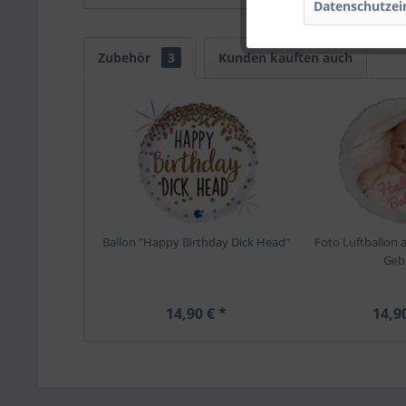
Datenschutzei
Zubehör
3
Kunden kauften auch
Ballon "Happy Birthday Dick Head"
Foto Luftballon 
Geb
14,90 € *
14,9