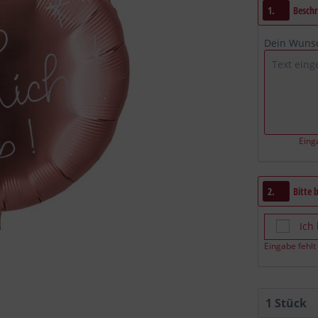
1.
Beschr
Dein Wuns
Eing
2.
Bitte 
Ich
Eingabe fehlt