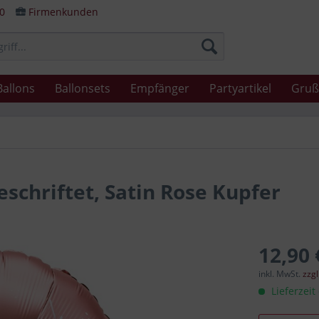
80
Firmenkunden
Ballons
Ballonsets
Empfänger
Partyartikel
Gruß
schriftet, Satin Rose Kupfer
12,90 
inkl. MwSt.
zzg
Lieferzeit