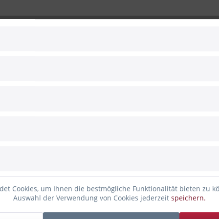
Vergleic
Artikel-Nr.:
 zum Hersteller
 Satin Rose Kupfer
lienballon
e Seiten beschriftet
et Cookies, um Ihnen die bestmögliche Funktionalität bieten zu k
Auswahl der Verwendung von Cookies jederzeit
speichern.