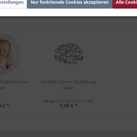
nstellungen
Nur funktionale Cookies akzeptieren
Alle Cook
als Geschenk zur
Konfetti 1,7cm in 15g Packung
urt
Silber
Menge
0.015 Kg
(130,00 € / 1 Kg)
0 € *
1,95 € *