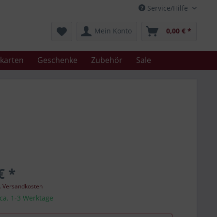
Service/Hilfe
Mein Konto
0,00 € *
karten
Geschenke
Zubehör
Sale
€ *
l. Versandkosten
 ca. 1-3 Werktage