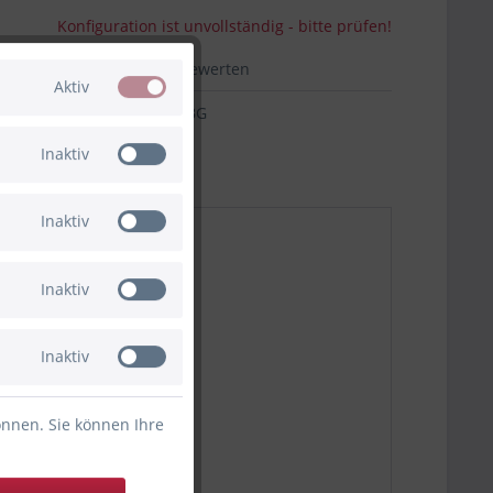
Konfiguration ist unvollständig - bitte prüfen!
hen
Merken
Bewerten
Aktiv
02-36824.HW.BG
Inaktiv
Inaktiv
Inaktiv
Inaktiv
önnen. Sie können Ihre