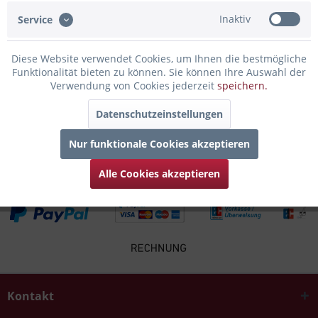
Bewertungen lesen, schreiben und diskutieren...
mehr
Inaktiv
Service
Infos zum Hersteller
Diese Website verwendet Cookies, um Ihnen die bestmögliche
Folgende Infos zum Hersteller sind verfübar......
mehr
Funktionalität bieten zu können. Sie können Ihre Auswahl der
Verwendung von Cookies jederzeit
speichern.
Zubehör
2
Datenschutzeinstellungen
Kunden kauften auch
Nur funktionale Cookies akzeptieren
Alle Cookies akzeptieren
Kontakt