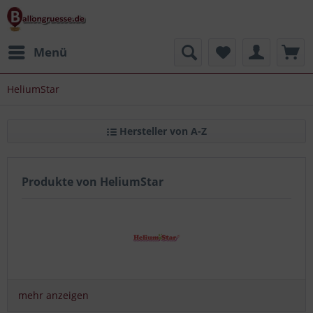
Menü
HeliumStar
Hersteller von A-Z
Produkte von HeliumStar
Die
Ballongas Einwegflaschen
von
HeliumStar
führen
wir in verschiedenen Größen.
mehr anzeigen