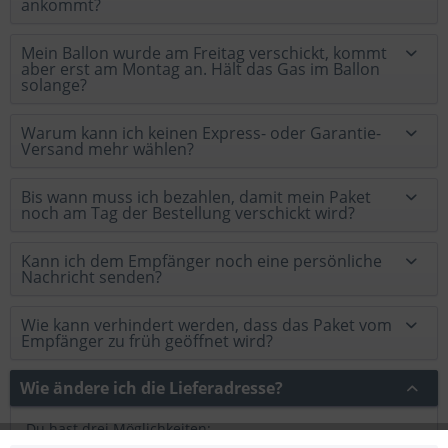
ankommt?
Mein Ballon wurde am Freitag verschickt, kommt
aber erst am Montag an. Hält das Gas im Ballon
solange?
Warum kann ich keinen Express- oder Garantie-
Versand mehr wählen?
Bis wann muss ich bezahlen, damit mein Paket
noch am Tag der Bestellung verschickt wird?
Kann ich dem Empfänger noch eine persönliche
Nachricht senden?
Wie kann verhindert werden, dass das Paket vom
Empfänger zu früh geöffnet wird?
Wie ändere ich die Lieferadresse?
Du hast drei Möglichkeiten: