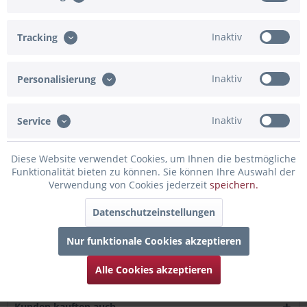
In den Warenkorb
Inaktiv
Tracking
Merken
Bewerten
Artikel-Nr.:
80-150130
Inaktiv
Personalisierung
Beschreibung
Inaktiv
Service
mehr
Diese Website verwendet Cookies, um Ihnen die bestmögliche
Bewertungen
0
Funktionalität bieten zu können. Sie können Ihre Auswahl der
Bewertungen lesen, schreiben und diskutieren...
mehr
Verwendung von Cookies jederzeit
speichern.
Datenschutzeinstellungen
Infos zum Hersteller
Folgende Infos zum Hersteller sind verfübar......
mehr
Nur funktionale Cookies akzeptieren
Alle Cookies akzeptieren
Zubehör
1
Kunden kauften auch