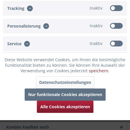
In den Warenkorb
Inaktiv
Tracking
Merken
Bewerten
Inaktiv
Personalisierung
Artikel-Nr.:
80-3310170
Beschreibung
Inaktiv
Service
mehr
Diese Website verwendet Cookies, um Ihnen die bestmögliche
Funktionalität bieten zu können. Sie können Ihre Auswahl der
Bewertungen
0
Verwendung von Cookies jederzeit
speichern.
Bewertungen lesen, schreiben und diskutieren...
mehr
Datenschutzeinstellungen
Infos zum Hersteller
Nur funktionale Cookies akzeptieren
Folgende Infos zum Hersteller sind verfübar......
mehr
Alle Cookies akzeptieren
Zubehör
3
Kunden kauften auch