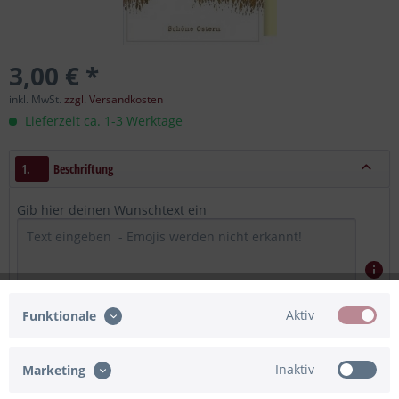
3,00 € *
inkl. MwSt.
zzgl. Versandkosten
Lieferzeit ca. 1-3 Werktage
1.
Beschriftung
Gib hier deinen Wunschtext ein
Aktiv
Funktionale
Maximum Zeichen = 400, noch verfügbar =
400
Inaktiv
Marketing