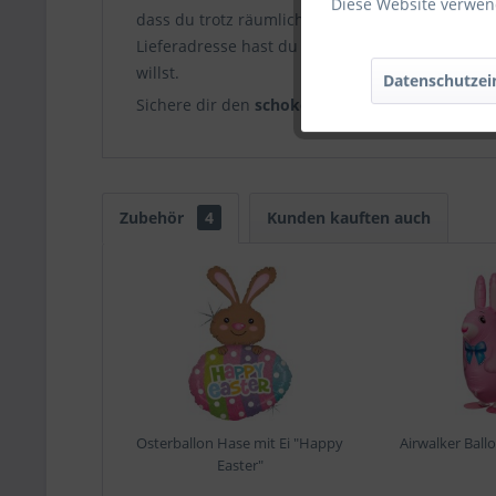
Diese Website verwend
dass du trotz räumlicher Distanz an sie denkst.
Lieferadresse hast du außerdem die Möglichkei
willst.
Datenschutzei
Sichere dir den
schokoladigen Osterballon
glei
Zubehör
4
Kunden kauften auch
Osterballon Hase mit Ei "Happy
Airwalker Ball
Easter"