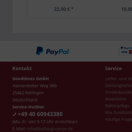
22,90 € *
19,9
Kontakt
Service
Goodtimes GmbH
Liefer- und 
Zahlungsarte
Halstenbeker Weg 98b
Firmenkunde
25462 Rellingen
Newsletter
Deutschland
Ballonpflege
Service-Hotline:
Wie funktioni
+49 40 60943380
Häufige Frag
(Mo.-Fr. von 9-17 Uhr erreichbar)
E-Mail:
info@ballongruesse.de