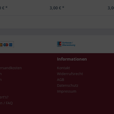
0 € *
3,00 € *
3,0
Informationen
Versandkosten
Kontakt
n
Widerrufsrecht
n
AGB
Datenschutz
Impressum
ert's?
en / FAQ