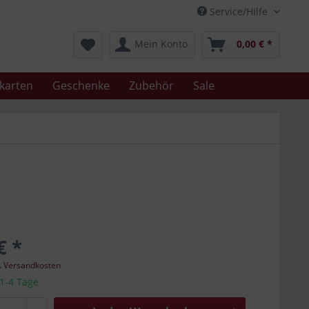
Service/Hilfe
Mein Konto
0,00 € *
karten
Geschenke
Zubehör
Sale
€ *
l. Versandkosten
 1-4 Tage