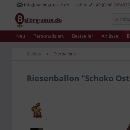
info@ballongruesse.de
Hotline
+49 (0) 40 609433
Neu
Personalisiert
Bestseller
Anlässe
B
Ballons
Tierballons
Riesenballon "Schoko Os