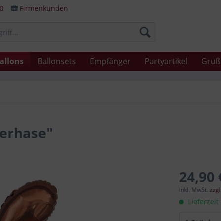
80
Firmenkunden
allons
Ballonsets
Empfänger
Partyartikel
Gruß
terhase"
24,90 
inkl. MwSt.
zzg
Lieferzeit