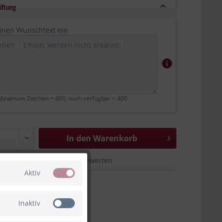
iftung
einen Wunschtext ein
aximum Zeichen = 400, noch verfügbar =
400
In den Warenkorb
hen
Merken
Bewerten
Aktiv
80-610440
Inaktiv