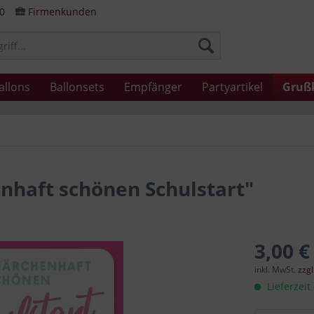
80
Firmenkunden
allons
Ballonsets
Empfänger
Partyartikel
Gruß
nhaft schönen Schulstart"
3,00 €
inkl. MwSt.
zzg
Lieferzeit