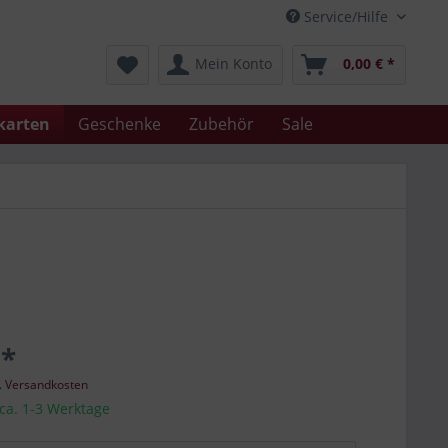
Service/Hilfe
Mein Konto
0,00 € *
karten
Geschenke
Zubehör
Sale
 *
l. Versandkosten
 ca. 1-3 Werktage