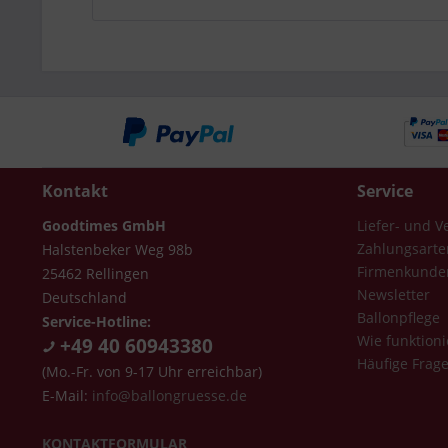
Kontakt
Service
Goodtimes GmbH
Liefer- und 
Zahlungsarte
Halstenbeker Weg 98b
Firmenkunde
25462 Rellingen
Newsletter
Deutschland
Ballonpflege
Service-Hotline:
Wie funktioni
+49 40 60943380
Häufige Frag
(Mo.-Fr. von 9-17 Uhr erreichbar)
E-Mail:
info@ballongruesse.de
KONTAKTFORMULAR