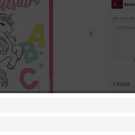
1.
Beschr
Gib hier d
M
Vergleic
Artikel-Nr.:
 zum Hersteller