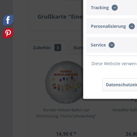
Tracking
Grußkarte "Einen Märchenhaft schö
Personalisierung
Service
Zubehör
3
Kunden kauften auch
Diese Website verwend
Datenschutzei
Runder Helium Ballon zur
Airwalker Bal
Einschulung "Hurra Schulanfang"
14,90 € *
24,9