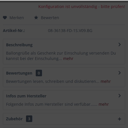
Konfiguration ist unvollständig - bitte prüfen!
Merken
Bewerten
Artikel-Nr.:
08-36138-FD-1S.V09.BG
Beschreibung
Ballongrüße als Geschenk zur Einschulung versenden Du
kannst bei der Einschulung...
mehr
Bewertungen
0
Bewertungen lesen, schreiben und diskutieren...
mehr
Infos zum Hersteller
Folgende Infos zum Hersteller sind verfübar......
mehr
Zubehör
3