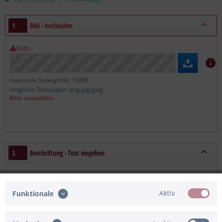
1.
Bild - hochladen
Foto
maximale Dateigröße: 10MB
mögliche Dateitypen: png,jpg,jpeg
Bitte auswählen
2.
Beschriftung - Text eingeben
Haupttext
Aktiv
Funktionale
Zusatztext