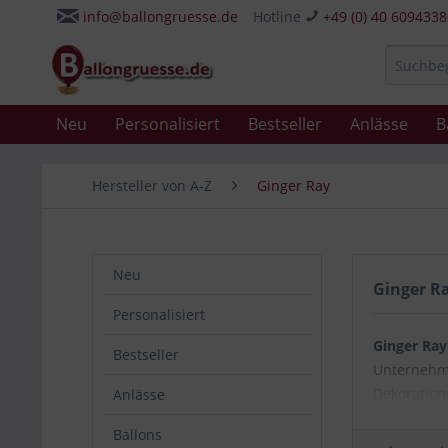
info@ballongruesse.de
Hotline
+49 (0) 40 609433
Neu
Personalisiert
Bestseller
Anlässe
B
Hersteller von A-Z
Ginger Ray
Neu
Ginger R
Personalisiert
Ginger Ray
Bestseller
Unternehme
Dekorations
Anlässe
gehören z
Ballons