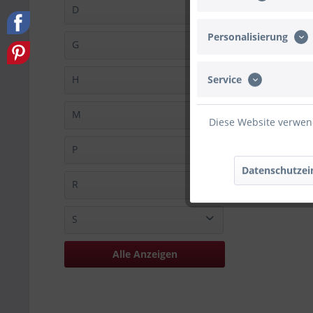
Ballongruesse (14)
D
Betallic (2)
Personalisierung
Deluxe Homeart (3)
G
Goodtimes (1010)
Service
H
Grabo (1)
HeliumStar (1)
M
Diese Website verwend
Hersteller unbekannt (883)
Maverick (35)
P
Datenschutzei
PartyDeco (10)
R
Pioneer (25)
Rico (5)
S
Riethmüller (23)
S.A.G. Balloons (2)
Alle Anzeigen