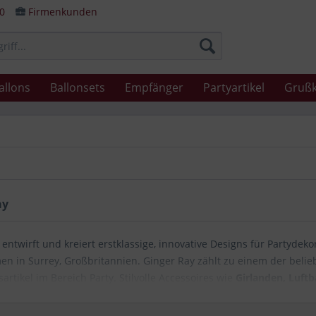
80
Firmenkunden
allons
Ballonsets
Empfänger
Partyartikel
Grußk
ay
entwirft und kreiert erstklassige, innovative Designs für Partydekor
n in Surrey, Großbritannien. Ginger Ray zählt zu einem der belieb
artikel im Bereich Party. Stilvolle Accessoires wie
Girlanden, Luft
um Sortiment genauso wie
Servietten, Backzubehör, Teller und P