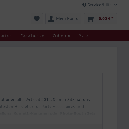
Service/Hilfe
Mein Konto
0,00 € *
arten
Geschenke
Zubehör
Sale
ationen aller Art seit 2012. Seinen Sitz hat das
testen Hersteller für Party-Accessoires und
ballons, Konfetti-Kanonen oder Photo-Booth Sets
appbecher
.