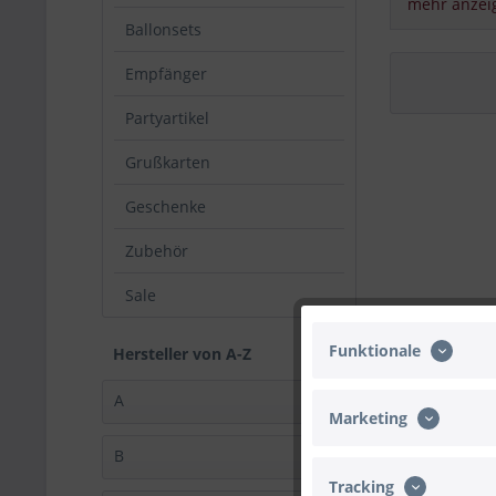
mehr anzei
Ballonsets
Amscan Int
Empfänger
Brudenell 
Brinklow, 
Partyartikel
United Ki
Grußkarten
customers
Geschenke
Zubehör
Sale
Funktionale
Hersteller von A-Z
A
Marketing
Amscan International Limited (69)
B
Anagram (13)
Tracking