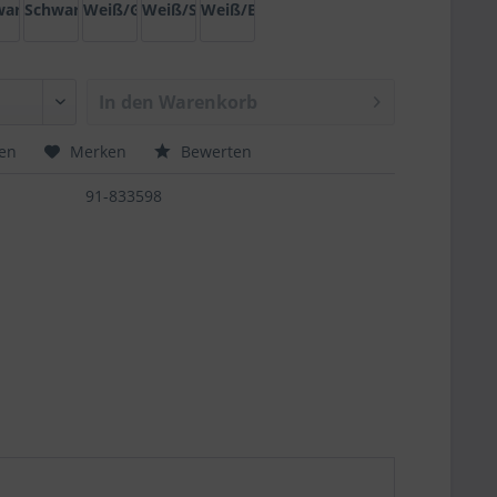
ld
arz/Silber
Schwarz/Bronze
Weiß/Gold
Weiß/Silber
Weiß/Bronze
In den
Warenkorb
hen
Merken
Bewerten
91-833598