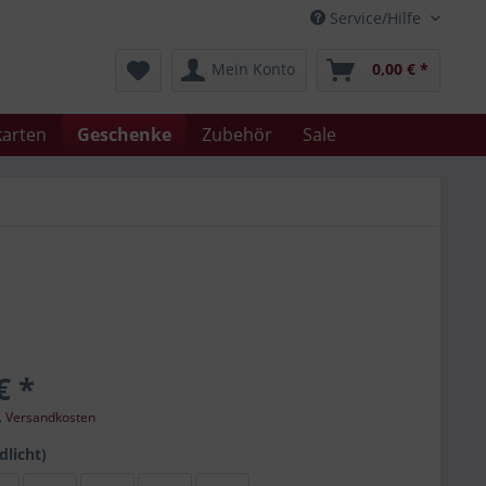
Service/Hilfe
Mein Konto
0,00 € *
arten
Geschenke
Zubehör
Sale
€ *
l. Versandkosten
dlicht)