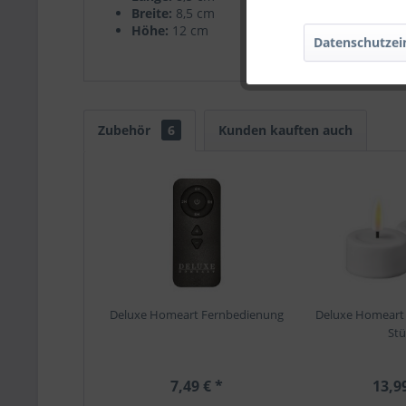
Breite:
8,5 cm
Höhe:
12 cm
Datenschutzei
Zubehör
6
Kunden kauften auch
Deluxe Homeart Fernbedienung
Deluxe Homeart T
Stü
7,49 € *
13,9