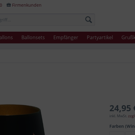
80
Firmenkunden
allons
Ballonsets
Empfänger
Partyartikel
Grußk
24,95 
inkl. MwSt.
zzg
Farben (Win