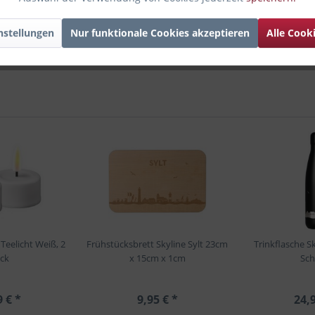
nstellungen
Nur funktionale Cookies akzeptieren
Alle Cook
eelicht Weiß, 2
Frühstücksbrett Skyline Sylt 23cm
Trinkflasche S
ck
x 15cm x 1cm
Sc
9 € *
9,95 € *
24,9