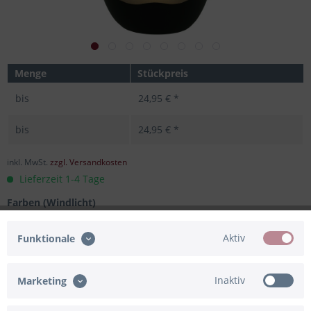
Menge
Stückpreis
bis
24,95 € *
bis
24,95 € *
inkl. MwSt.
zzgl. Versandkosten
Lieferzeit 1-4 Tage
Farben (Windlicht)
Schwarz/Gold
Schwarz/Silber
Schwarz/Bronze
Weiß/Gold
Weiß/Silber
Weiß/Bronze
Aktiv
Funktionale
Inaktiv
Marketing
In den
Warenkorb