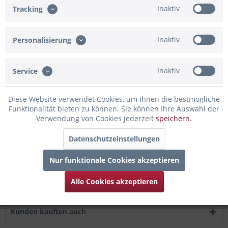
Merken
Bewerten
Inaktiv
Tracking
Artikel-Nr.:
91-840985
Inaktiv
Personalisierung
Beschreibung
Die perfekte Geschenkidee ist unser Windlicht mit einer
Inaktiv
Service
rundum Gravur von der Timmendorfer...
mehr
Diese Website verwendet Cookies, um Ihnen die bestmögliche
Bewertungen
0
Funktionalität bieten zu können. Sie können Ihre Auswahl der
Verwendung von Cookies jederzeit
speichern.
Bewertungen lesen, schreiben und diskutieren...
mehr
Datenschutzeinstellungen
Infos zum Hersteller
Folgende Infos zum Hersteller sind verfübar......
mehr
Nur funktionale Cookies akzeptieren
Alle Cookies akzeptieren
Zubehör
6
Kunden kauften auch