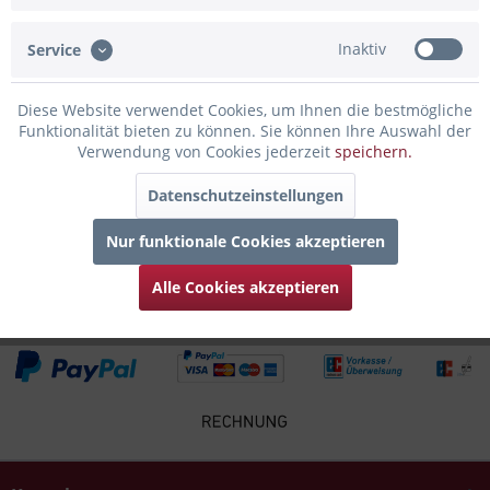
rundum Gravur von der Stuttgarter...
mehr
Inaktiv
Service
Bewertungen
0
Bewertungen lesen, schreiben und diskutieren...
mehr
Diese Website verwendet Cookies, um Ihnen die bestmögliche
Funktionalität bieten zu können. Sie können Ihre Auswahl der
Verwendung von Cookies jederzeit
speichern.
Infos zum Hersteller
Folgende Infos zum Hersteller sind verfübar......
mehr
Datenschutzeinstellungen
Nur funktionale Cookies akzeptieren
Zubehör
6
Alle Cookies akzeptieren