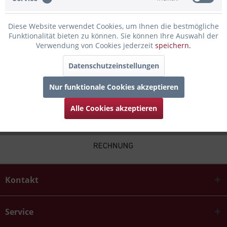
Infos zum Hersteller
Diese Website verwendet Cookies, um Ihnen die bestmögliche
Funktionalität bieten zu können. Sie können Ihre Auswahl der
Folgende Infos zum Hersteller sind verfübar......
mehr
Verwendung von Cookies jederzeit
speichern.
Datenschutzeinstellungen
Zubehör
3
Nur funktionale Cookies akzeptieren
Alle Cookies akzeptieren
Kontakt
Service