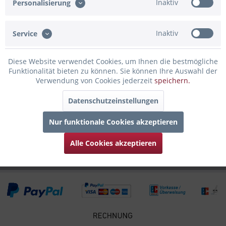
Inaktiv
Personalisierung
direkt zu dir nach Hause. Die...
mehr
Inaktiv
Service
Bewertungen
0
Bewertungen lesen, schreiben und diskutieren...
mehr
Diese Website verwendet Cookies, um Ihnen die bestmögliche
Funktionalität bieten zu können. Sie können Ihre Auswahl der
Infos zum Hersteller
Verwendung von Cookies jederzeit
speichern.
Folgende Infos zum Hersteller sind verfübar......
mehr
Datenschutzeinstellungen
Zubehör
6
Nur funktionale Cookies akzeptieren
Kunden haben sich ebenfalls angesehen
Alle Cookies akzeptieren