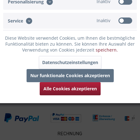
Inaktiv
Personalisierung
Gravur der Skyline vom Alten Land...
mehr
Inaktiv
Service
Bewertungen
0
Bewertungen lesen, schreiben und diskutieren...
mehr
Diese Website verwendet Cookies, um Ihnen die bestmögliche
Funktionalität bieten zu können. Sie können Ihre Auswahl der
Infos zum Hersteller
Verwendung von Cookies jederzeit
speichern.
Folgende Infos zum Hersteller sind verfübar......
mehr
Datenschutzeinstellungen
Zubehör
4
Nur funktionale Cookies akzeptieren
Kunden haben sich ebenfalls angesehen
Alle Cookies akzeptieren