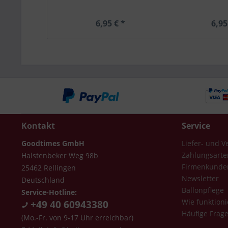
6,95 € *
6,95
Kontakt
Service
Goodtimes GmbH
Liefer- und 
Zahlungsarte
Halstenbeker Weg 98b
Firmenkunde
25462 Rellingen
Newsletter
Deutschland
Ballonpflege
Service-Hotline:
Wie funktioni
+49 40 60943380
Häufige Frag
(Mo.-Fr. von 9-17 Uhr erreichbar)