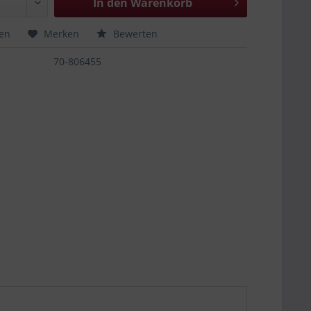
In den
Warenkorb
hen
Merken
Bewerten
70-806455