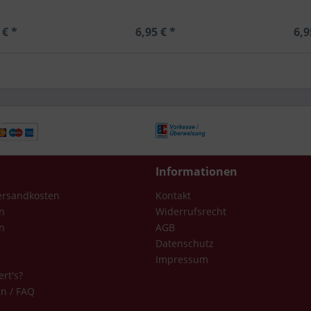
 € *
6,95 € *
6,9
Informationen
Versandkosten
Kontakt
n
Widerrufsrecht
n
AGB
Datenschutz
Impressum
ert's?
en / FAQ