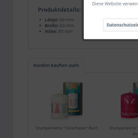
Diese Website verwend
Produktdetails
Länge:
60 mm
Datenschutzei
Breite:
60 mm
Höhe:
80 mm
Kunden kauften auch
Stumpenkerze "Osterhasen" Bunt
Stumpenkerze "
Pi