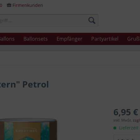
80
Firmenkunden
allons
Ballonsets
Empfänger
Partyartikel
Gruß
ern" Petrol
6,95 €
inkl. MwSt.
zzg
Lieferzeit