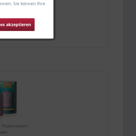
önnen. Sie können Ihre
ies akzeptieren
 "Frohe Ostern"
ieder