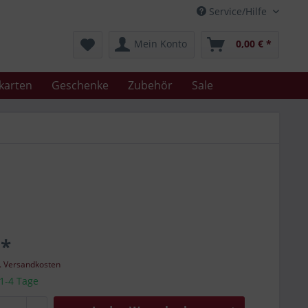
Service/Hilfe
Mein Konto
0,00 € *
karten
Geschenke
Zubehör
Sale
 *
l. Versandkosten
 1-4 Tage