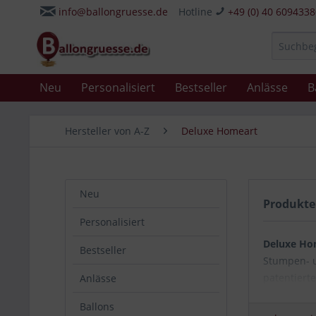
info@ballongruesse.de
Hotline
+49 (0) 40 609433
Neu
Personalisiert
Bestseller
Anlässe
B
Hersteller von A-Z
Deluxe Homeart
Neu
Produkte
Personalisiert
Deluxe Ho
Bestseller
Stumpen- 
patentiert
Anlässe
Ballons