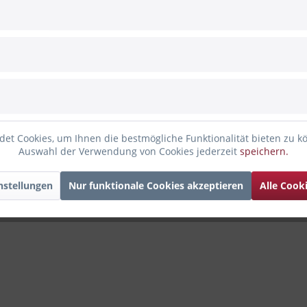
Deluxe Homeart Teelicht Weiß, 2
Stück
Mit unseren LED-Stumpenkerzen
schenken Sie Licht. Kerzen sind
Überbringer leuchtender
Emotionen und vielen
Erinnerungen zu verschiedenen
Anlässen. Mit diesem Teelicht
13,99 € *
von Deluxe Homeart wird jedes
Windlicht zum Hingucker. Diese
et Cookies, um Ihnen die bestmögliche Funktionalität bieten zu k
LED-Kerze...
Vergleichen
Merken
Auswahl der Verwendung von Cookies jederzeit
speichern.
nstellungen
Nur funktionale Cookies akzeptieren
Alle Cook