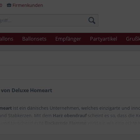
80
Firmenkunden
allons
Ballonsets
Empfänger
Partyartikel
Grußk
 von Deluxe Homeart
meart
ist ein dänisches Unternehmen, welches einzigarte und inn
und Stabkerzen. Mit dem
Harz obendrauf
scheint es so, dass die K
e und täuschend echt
flackernde Flamme
wirkt sie wie eine echte 