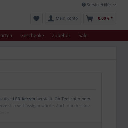
Service/Hilfe
Mein Konto
0,00 € *
arten
Geschenke
Zubehör
Sale
ovative
LED-Kerzen
herstellt. Ob Teelichter oder
erze sich verflüssigen würde. Auch durch seine
Kerze.