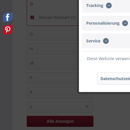
Ballongruesse (14)
D
Tracking
Betallic (2)
Deluxe Homeart (3)
Personalisierung
G
Service
Goodtimes (1010)
H
Grabo (1)
Diese Website verwend
HeliumStar (1)
M
Hersteller unbekannt (883)
Maverick (35)
P
Datenschutzei
PartyDeco (10)
R
Pioneer (25)
Rico (5)
S
Riethmüller (23)
S.A.G. Balloons (2)
Alle Anzeigen