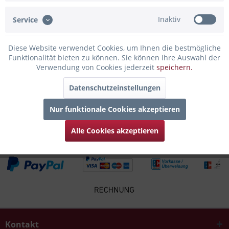
Inaktiv
Service
Infos zum Hersteller
Folgende Infos zum Hersteller sind verfübar......
mehr
Diese Website verwendet Cookies, um Ihnen die bestmögliche
Funktionalität bieten zu können. Sie können Ihre Auswahl der
Zubehör
2
Verwendung von Cookies jederzeit
speichern.
Datenschutzeinstellungen
Kunden kauften auch
Nur funktionale Cookies akzeptieren
Kunden haben sich ebenfalls angesehen
Alle Cookies akzeptieren
Kontakt