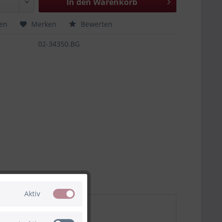
In den
Warenkorb
hen
Merken
Bewerten
02-34350.BG
Aktiv