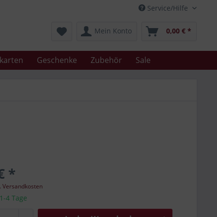
Service/Hilfe
Mein Konto
0,00 € *
karten
Geschenke
Zubehör
Sale
€ *
l. Versandkosten
 1-4 Tage