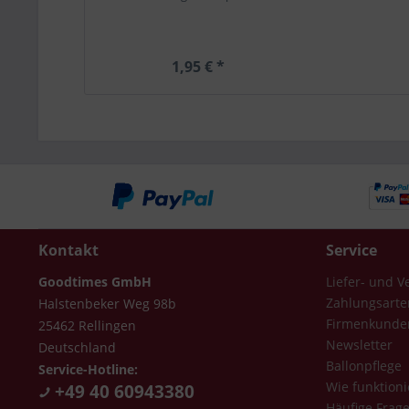
1,95 € *
Kontakt
Service
Goodtimes GmbH
Liefer- und 
Zahlungsarte
Halstenbeker Weg 98b
Firmenkunde
25462 Rellingen
Newsletter
Deutschland
Ballonpflege
Service-Hotline:
Wie funktioni
+49 40 60943380
Häufige Frag