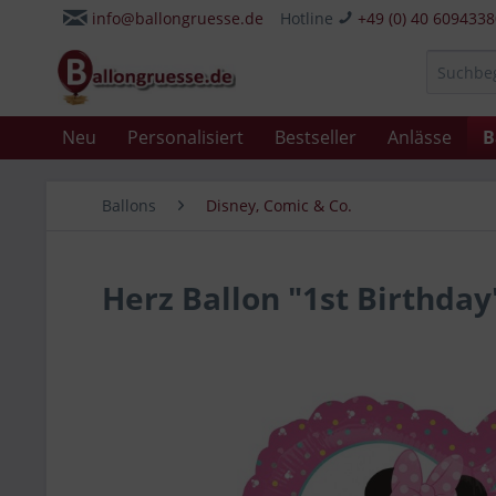
info@ballongruesse.de
Hotline
+49 (0) 40 609433
Neu
Personalisiert
Bestseller
Anlässe
B
Ballons
Disney, Comic & Co.
Herz Ballon "1st Birthda