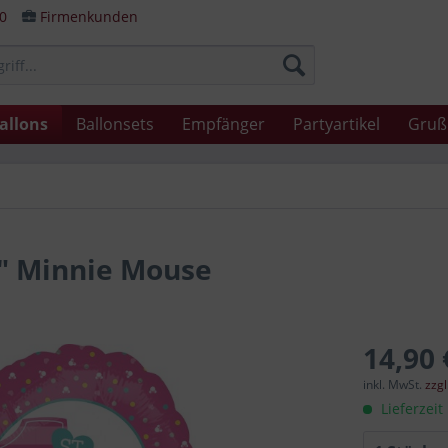
80
Firmenkunden
allons
Ballonsets
Empfänger
Partyartikel
Gruß
y" Minnie Mouse
14,90 
inkl. MwSt.
zzg
Lieferzeit