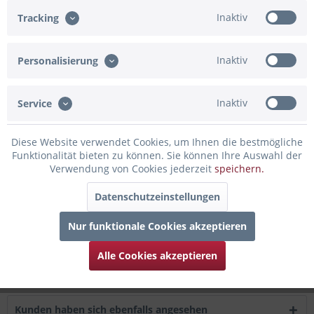
Inaktiv
Tracking
Artikel-Nr.:
BBHB038
Beschreibung
Inaktiv
Personalisierung
Geburtstagsballon sendet Happy Birthday Wünsche
Überbringe einer besonderen Person...
mehr
Inaktiv
Service
Bewertungen
0
Diese Website verwendet Cookies, um Ihnen die bestmögliche
Bewertungen lesen, schreiben und diskutieren...
mehr
Funktionalität bieten zu können. Sie können Ihre Auswahl der
Verwendung von Cookies jederzeit
speichern.
Infos zum Hersteller
Datenschutzeinstellungen
Folgende Infos zum Hersteller sind verfübar......
mehr
Nur funktionale Cookies akzeptieren
Zubehör
2
Alle Cookies akzeptieren
Kunden kauften auch
Kunden haben sich ebenfalls angesehen