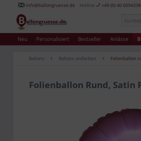
info@ballongruesse.de
Hotline
+49 (0) 40 609433
Neu
Personalisiert
Bestseller
Anlässe
B
Ballons
Ballons unifarben
Folienballon 
Folienballon Rund, Satin 