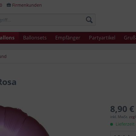
80
Firmenkunden
allons
Ballonsets
Empfänger
Partyartikel
Gruß
rund
Rosa
8,90 €
inkl. MwSt.
zzg
Lieferzeit