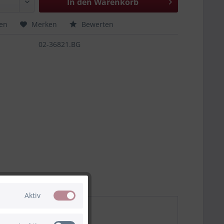
In den
Warenkorb
hen
Merken
Bewerten
02-36821.BG
Aktiv