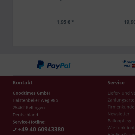
1,95 € *
19,9
Kontakt
Service
Goodtimes GmbH
Liefer- und 
Zahlungsarte
Halstenbeker Weg 98b
Firmenkunde
25462 Rellingen
Newsletter
Deutschland
Ballonpflege
Service-Hotline:
Wie funktioni
+49 40 60943380
Häufige Frag