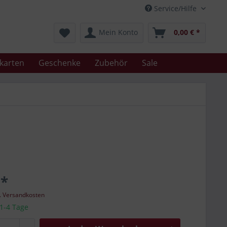
Service/Hilfe
Mein Konto
0,00 € *
karten
Geschenke
Zubehör
Sale
 *
l. Versandkosten
 1-4 Tage