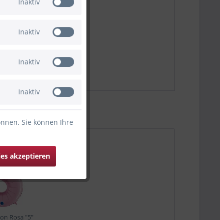
Inaktiv
Inaktiv
Inaktiv
Inaktiv
önnen. Sie können Ihre
ies akzeptieren
lon Rosa "5"