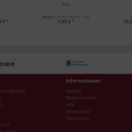
Rosa
Menge
0.015 Kg
(130,00 € / 1 Kg)
0 € *
1,95 € *
19,9
Informationen
Versandkosten
Kontakt
n
Widerrufsrecht
n
AGB
Datenschutz
Impressum
ert's?
en / FAQ