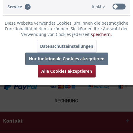
Bewertungen lesen, schreiben und diskutieren...
mehr
Inaktiv
Service
Infos zum Hersteller
Diese Website verwendet Cookies, um Ihnen die bestmögliche
Folgende Infos zum Hersteller sind verfübar......
mehr
Funktionalität bieten zu können. Sie können Ihre Auswahl der
Verwendung von Cookies jederzeit
speichern.
Zubehör
3
Datenschutzeinstellungen
Kunden haben sich ebenfalls angesehen
Nur funktionale Cookies akzeptieren
Alle Cookies akzeptieren
Kontakt