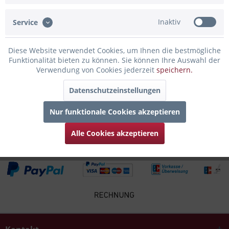
Inaktiv
Service
Infos zum Hersteller
Folgende Infos zum Hersteller sind verfübar......
mehr
Diese Website verwendet Cookies, um Ihnen die bestmögliche
Funktionalität bieten zu können. Sie können Ihre Auswahl der
Zubehör
4
Verwendung von Cookies jederzeit
speichern.
Datenschutzeinstellungen
Kunden kauften auch
Nur funktionale Cookies akzeptieren
Kunden haben sich ebenfalls angesehen
Alle Cookies akzeptieren