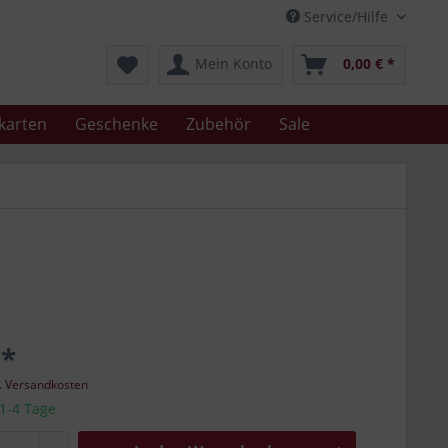
Service/Hilfe
Mein Konto
0,00 € *
karten
Geschenke
Zubehör
Sale
 *
l. Versandkosten
 1-4 Tage