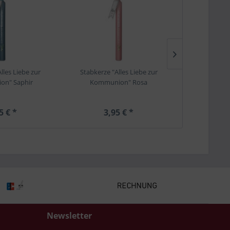
lles Liebe zur
Stabkerze "Alles Liebe zur
Stabkerze "
on" Saphir
Kommunion" Rosa
Konfirma
5 € *
3,95 € *
3,
Newsletter