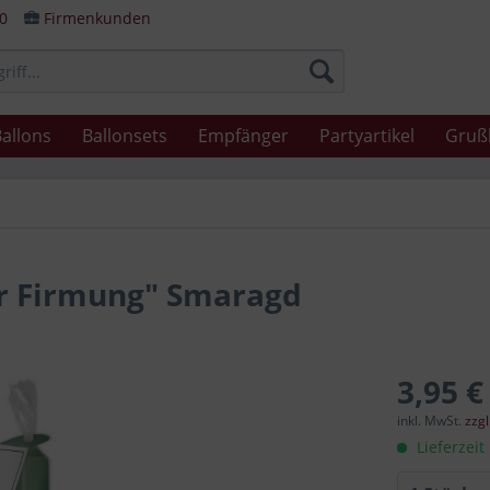
80
Firmenkunden
allons
Ballonsets
Empfänger
Partyartikel
Gruß
ur Firmung" Smaragd
3,95 €
inkl. MwSt.
zzg
Lieferzeit