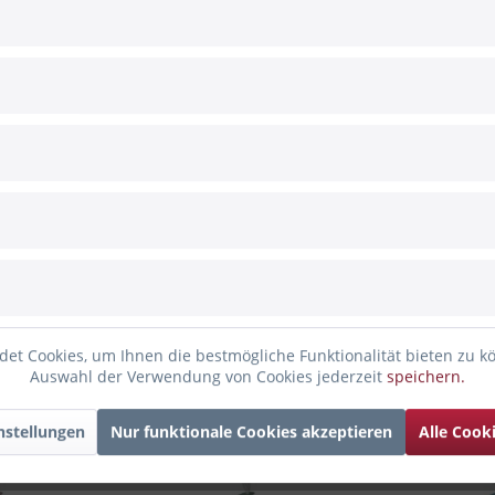
" Smaragd
en und Freude bereiten. So schmal sie auch sind, Kerzen sind Übe
ragdgrün und dem Aufdruck "Alles Liebe zur Firmung" eignet sich
h Erwachsene ist erforderlich
et Cookies, um Ihnen die bestmögliche Funktionalität bieten zu k
Auswahl der Verwendung von Cookies jederzeit
speichern.
nstellungen
Nur funktionale Cookies akzeptieren
Alle Cook