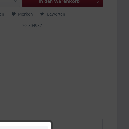
In den
Warenkorb
hen
Merken
Bewerten
70-804987